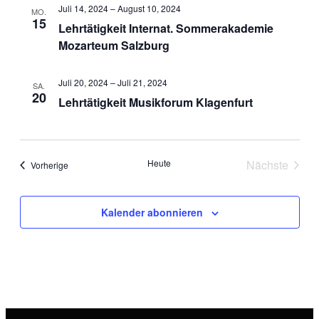
und
Na
Juli 14, 2024
–
August 10, 2024
MO.
15
Lehrtätigkeit Internat. Sommerakademie
Ansic
Mozarteum Salzburg
Navig
Juli 20, 2024
–
Juli 21, 2024
SA.
20
Lehrtätigkeit Musikforum Klagenfurt
Heute
Nächste
Veranstaltungen
Vorherige
Veranstal
Kalender abonnieren